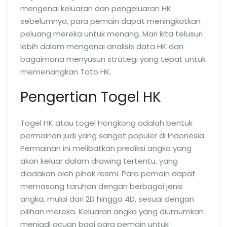
mengenai keluaran dan pengeluaran HK
sebelumnya, para pemain dapat meningkatkan
peluang mereka untuk menang. Mari kita telusuri
lebih dalam mengenai analisis data HK dan
bagaimana menyusun strategi yang tepat untuk
memenangkan Toto HK.
Pengertian Togel HK
Togel HK atau togel Hongkong adalah bentuk
permainan judi yang sangat populer di Indonesia.
Permainan ini melibatkan prediksi angka yang
akan keluar dalam drawing tertentu, yang
diadakan oleh pihak resmi. Para pemain dapat
memasang taruhan dengan berbagai jenis
angka, mulai dari 2D hingga 4D, sesuai dengan
pilihan mereka. Keluaran angka yang diumumkan
menjadi acuan bagi para pemain untuk