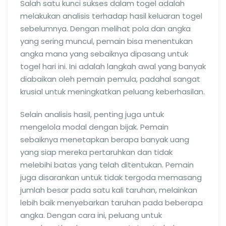
Salah satu kunci sukses dalam togel adalah
melakukan analisis terhadap hasil keluaran togel
sebelumnya. Dengan melihat pola dan angka
yang sering muncul, pemain bisa menentukan
angka mana yang sebaiknya dipasang untuk
togel hari ini. Ini adalah langkah awal yang banyak
diabaikan oleh pemain pemula, padahal sangat
krusial untuk meningkatkan peluang keberhasilan.
Selain analisis hasil, penting juga untuk
mengelola modal dengan bijak. Pemain
sebaiknya menetapkan berapa banyak uang
yang siap mereka pertaruhkan dan tidak
melebihi batas yang telah ditentukan. Pemain
juga disarankan untuk tidak tergoda memasang
jumlah besar pada satu kali taruhan, melainkan
lebih baik menyebarkan taruhan pada beberapa
angka. Dengan cara ini, peluang untuk