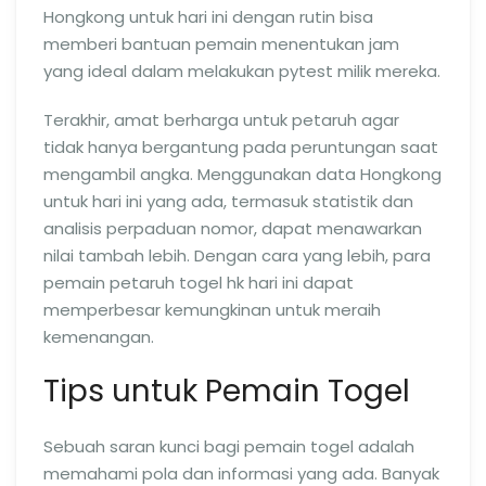
Hongkong untuk hari ini dengan rutin bisa
memberi bantuan pemain menentukan jam
yang ideal dalam melakukan pytest milik mereka.
Terakhir, amat berharga untuk petaruh agar
tidak hanya bergantung pada peruntungan saat
mengambil angka. Menggunakan data Hongkong
untuk hari ini yang ada, termasuk statistik dan
analisis perpaduan nomor, dapat menawarkan
nilai tambah lebih. Dengan cara yang lebih, para
pemain petaruh togel hk hari ini dapat
memperbesar kemungkinan untuk meraih
kemenangan.
Tips untuk Pemain Togel
Sebuah saran kunci bagi pemain togel adalah
memahami pola dan informasi yang ada. Banyak