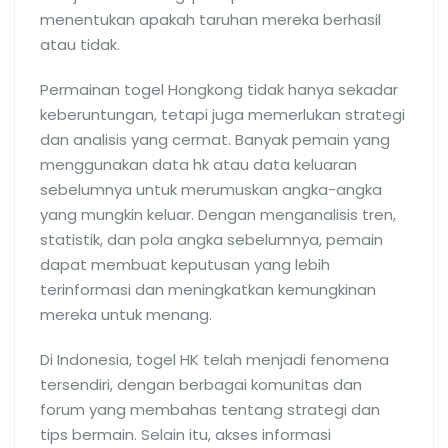
menentukan apakah taruhan mereka berhasil
atau tidak.
Permainan togel Hongkong tidak hanya sekadar
keberuntungan, tetapi juga memerlukan strategi
dan analisis yang cermat. Banyak pemain yang
menggunakan data hk atau data keluaran
sebelumnya untuk merumuskan angka-angka
yang mungkin keluar. Dengan menganalisis tren,
statistik, dan pola angka sebelumnya, pemain
dapat membuat keputusan yang lebih
terinformasi dan meningkatkan kemungkinan
mereka untuk menang.
Di Indonesia, togel HK telah menjadi fenomena
tersendiri, dengan berbagai komunitas dan
forum yang membahas tentang strategi dan
tips bermain. Selain itu, akses informasi