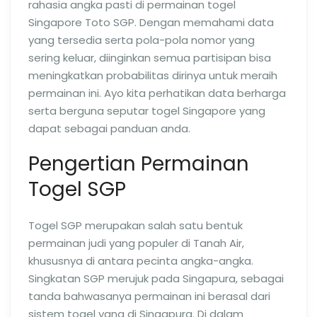
rahasia angka pasti di permainan togel
Singapore Toto SGP. Dengan memahami data
yang tersedia serta pola-pola nomor yang
sering keluar, diinginkan semua partisipan bisa
meningkatkan probabilitas dirinya untuk meraih
permainan ini. Ayo kita perhatikan data berharga
serta berguna seputar togel Singapore yang
dapat sebagai panduan anda.
Pengertian Permainan
Togel SGP
Togel SGP merupakan salah satu bentuk
permainan judi yang populer di Tanah Air,
khususnya di antara pecinta angka-angka.
Singkatan SGP merujuk pada Singapura, sebagai
tanda bahwasanya permainan ini berasal dari
sistem togel yang di Singapura. Di dalam