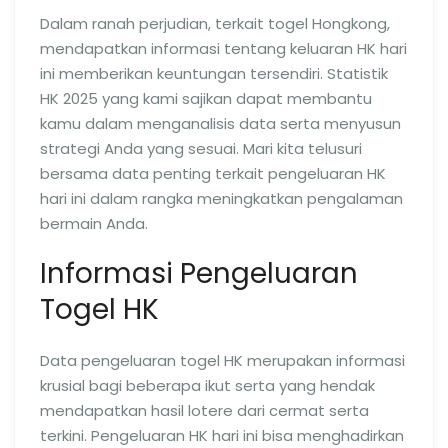
Dalam ranah perjudian, terkait togel Hongkong,
mendapatkan informasi tentang keluaran HK hari
ini memberikan keuntungan tersendiri. Statistik
HK 2025 yang kami sajikan dapat membantu
kamu dalam menganalisis data serta menyusun
strategi Anda yang sesuai. Mari kita telusuri
bersama data penting terkait pengeluaran HK
hari ini dalam rangka meningkatkan pengalaman
bermain Anda.
Informasi Pengeluaran
Togel HK
Data pengeluaran togel HK merupakan informasi
krusial bagi beberapa ikut serta yang hendak
mendapatkan hasil lotere dari cermat serta
terkini. Pengeluaran HK hari ini bisa menghadirkan