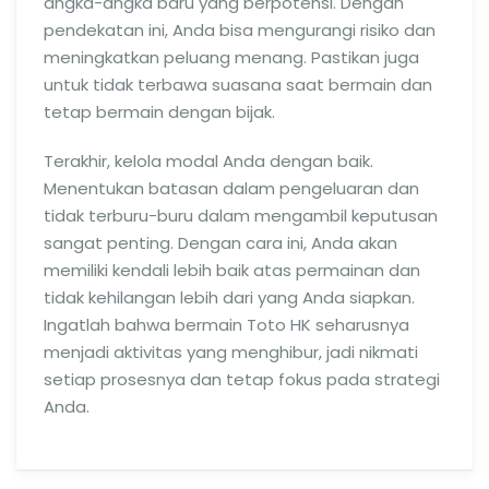
angka-angka baru yang berpotensi. Dengan
pendekatan ini, Anda bisa mengurangi risiko dan
meningkatkan peluang menang. Pastikan juga
untuk tidak terbawa suasana saat bermain dan
tetap bermain dengan bijak.
Terakhir, kelola modal Anda dengan baik.
Menentukan batasan dalam pengeluaran dan
tidak terburu-buru dalam mengambil keputusan
sangat penting. Dengan cara ini, Anda akan
memiliki kendali lebih baik atas permainan dan
tidak kehilangan lebih dari yang Anda siapkan.
Ingatlah bahwa bermain Toto HK seharusnya
menjadi aktivitas yang menghibur, jadi nikmati
setiap prosesnya dan tetap fokus pada strategi
Anda.