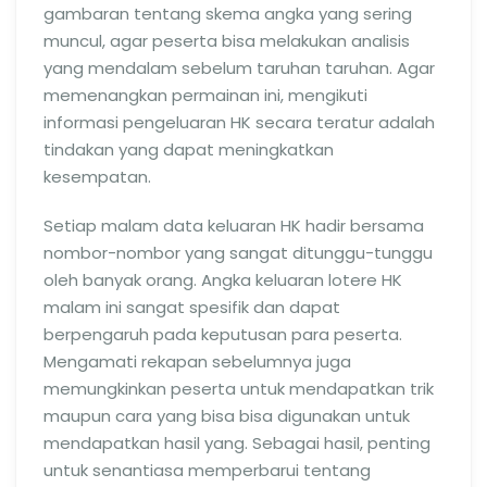
gambaran tentang skema angka yang sering
muncul, agar peserta bisa melakukan analisis
yang mendalam sebelum taruhan taruhan. Agar
memenangkan permainan ini, mengikuti
informasi pengeluaran HK secara teratur adalah
tindakan yang dapat meningkatkan
kesempatan.
Setiap malam data keluaran HK hadir bersama
nombor-nombor yang sangat ditunggu-tunggu
oleh banyak orang. Angka keluaran lotere HK
malam ini sangat spesifik dan dapat
berpengaruh pada keputusan para peserta.
Mengamati rekapan sebelumnya juga
memungkinkan peserta untuk mendapatkan trik
maupun cara yang bisa bisa digunakan untuk
mendapatkan hasil yang. Sebagai hasil, penting
untuk senantiasa memperbarui tentang