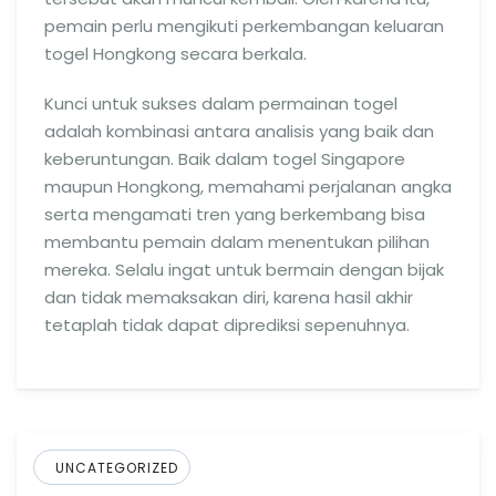
pemain perlu mengikuti perkembangan keluaran
togel Hongkong secara berkala.
Kunci untuk sukses dalam permainan togel
adalah kombinasi antara analisis yang baik dan
keberuntungan. Baik dalam togel Singapore
maupun Hongkong, memahami perjalanan angka
serta mengamati tren yang berkembang bisa
membantu pemain dalam menentukan pilihan
mereka. Selalu ingat untuk bermain dengan bijak
dan tidak memaksakan diri, karena hasil akhir
tetaplah tidak dapat diprediksi sepenuhnya.
UNCATEGORIZED