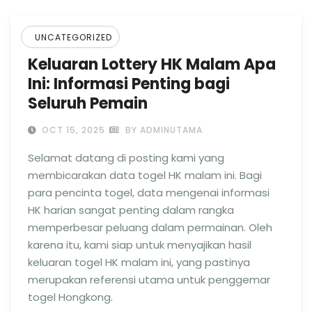
UNCATEGORIZED
Keluaran Lottery HK Malam Apa
Ini: Informasi Penting bagi
Seluruh Pemain
OCT 15, 2025
BY ADMINUTAMA
Selamat datang di posting kami yang
membicarakan data togel HK malam ini. Bagi
para pencinta togel, data mengenai informasi
HK harian sangat penting dalam rangka
memperbesar peluang dalam permainan. Oleh
karena itu, kami siap untuk menyajikan hasil
keluaran togel HK malam ini, yang pastinya
merupakan referensi utama untuk penggemar
togel Hongkong.