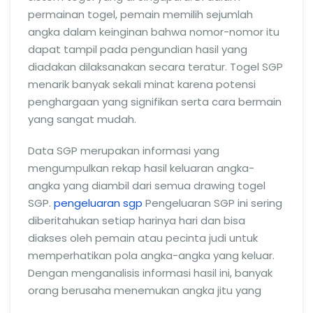
permainan togel, pemain memilih sejumlah
angka dalam keinginan bahwa nomor-nomor itu
dapat tampil pada pengundian hasil yang
diadakan dilaksanakan secara teratur. Togel SGP
menarik banyak sekali minat karena potensi
penghargaan yang signifikan serta cara bermain
yang sangat mudah.
Data SGP merupakan informasi yang
mengumpulkan rekap hasil keluaran angka-
angka yang diambil dari semua drawing togel
SGP.
pengeluaran sgp
Pengeluaran SGP ini sering
diberitahukan setiap harinya hari dan bisa
diakses oleh pemain atau pecinta judi untuk
memperhatikan pola angka-angka yang keluar.
Dengan menganalisis informasi hasil ini, banyak
orang berusaha menemukan angka jitu yang