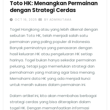
Toto HK: Menangkan Permainan
dengan Strategi Cerdas
OCT 16, 2025
BY ADMINUTAMA
Togel Hongkong atau yang lebih dikenal dengan
sebutan Toto HK, telah menjadi salah satu
permainan yang paling populer di Indonesia.
Banyak peminatnya yang penasaran dengan
hasil keluaran HK atau pengeluaran HK setiap
harinya. Togel bukan hanya sekedar permainan
peluang, tetapi juga memerlukan strategi dan
pemahaman yang matang agar bisa menang.
Memahami data HK yang ada menjadi kunci
untuk meraih sukses dalam permainan ini.
Dalam artikel ini, kita akan membahas berbagai
strategi cerdas yang bisa diterapkan dalam
togel HK. Dengan memanfaatkan informasi