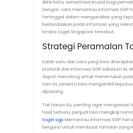
Akhir kata, senantiasa krusial bagi pema
Dengan cara memantau informasi SGP har
tertinggal dalam menganalisis yang tep
berlandaskan pada informasi yang rele
lomba togel Singapore tersebut.
Strategi Peramalan T
Salah satu dari cara yang bisa diterapk
statistik dari informasi SGP sebelum ini
dapat menolong untuk menemukan pola 
tren ini, peserta bisa mengambil keput
dipasang.
Tak hanya itu, penting agar mengawasi 
hasil terbaru, penjudi bisa mengkaji no
togel sgp
Memantau informasi SGP hari i
berguna untuk membuat ramalan yang leb