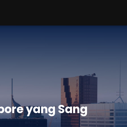
apore yang Sang