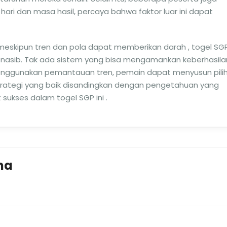
ri dan masa hasil, percaya bahwa faktor luar ini dapat
 meskipun tren dan pola dapat memberikan darah , togel SG
asib. Tak ada sistem yang bisa mengamankan keberhasila
nggunakan pemantauan tren, pemain dapat menyusun pili
 strategi yang baik disandingkan dengan pengetahuan yang
sukses dalam togel SGP ini .
ma