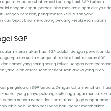
in agar memperbarui informasi tentang hasil SGP terbaru.
i ini dengan cepat, pemain bisa menjamin agar dirinya tid
at. Dengan demikian, pengambilan keputusan yang
van dan tepat bisa mendorong peluang kesuksesan dalam
ogel SGP
an dalam meramalkan hasil SGP adalah dengan penelitian da
. Mengumpulkan serta menganalisis data hasil keluaran SGP
dan nomor yang sering sering keluar. Dengan cara memah
usan yang lebih dalam saat menentukan angka yang akan
hasil pengeluaran SGP terbaru. Dengan tahu memahami hasi
mor-nomor yang punya peluang lebih tinggi agar muncul kemba
ni secara secara cepat dan serta akurasi juga sangat amat
ih lebih baik. Setiap hasil yang baru dapat memberikan