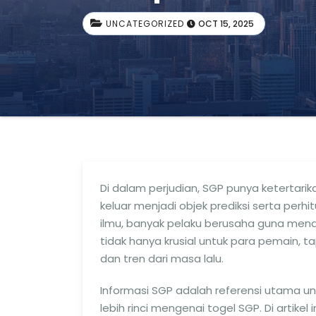
UNCATEGORIZED
OCT 15, 2025
Di dalam perjudian, SGP punya ketertari
keluar menjadi objek prediksi serta perh
ilmu, banyak pelaku berusaha guna mend
tidak hanya krusial untuk para pemain, 
dan tren dari masa lalu.
Informasi SGP adalah referensi utama un
lebih rinci mengenai togel SGP. Di artike