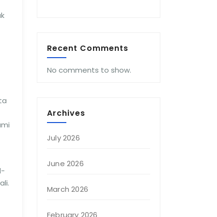
ak
Recent Comments
No comments to show.
ta
Archives
ami
July 2026
June 2026
l-
li.
March 2026
February 2026