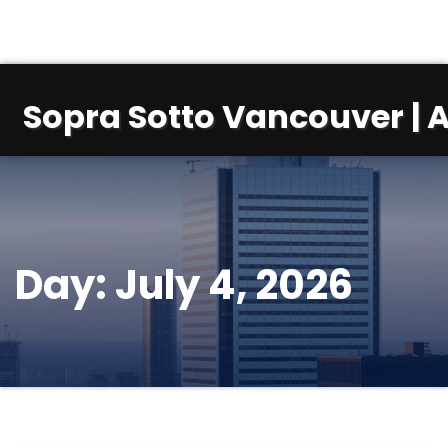
Sopra Sotto Vancouver | A
Day:
July 4, 2026