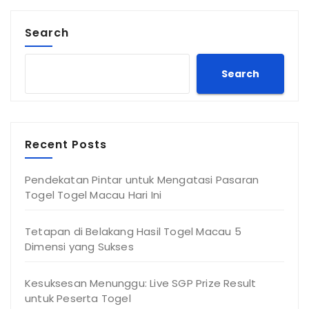
Search
Search
Recent Posts
Pendekatan Pintar untuk Mengatasi Pasaran
Togel Togel Macau Hari Ini
Tetapan di Belakang Hasil Togel Macau 5
Dimensi yang Sukses
Kesuksesan Menunggu: Live SGP Prize Result
untuk Peserta Togel