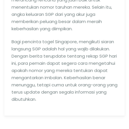
menentukan nomor taruhan mereka. Selain itu,
angka keluaran SGP dari yang akur juga
memberikan peluang besar dalam meraih
keberhasilan yang diimpikan.
Bagi pencinta togel Singapore, mengikuti siaran
langsung SGP adalah hal yang wajib dilakukan.
Dengan berita terupdate tentang rekap SGP hari
ini, para pemain dapat segera cara mengetahui
apakah nomor yang mereka tentukan dapat
mengantarkan imbalan. Keberhasilan benar
menunggu, tetapi cuma untuk orang-orang yang
terus update dengan segala informasi yang
dibutuhkan.