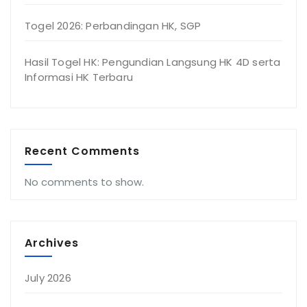
Togel 2026: Perbandingan HK, SGP
Hasil Togel HK: Pengundian Langsung HK 4D serta
Informasi HK Terbaru
Recent Comments
No comments to show.
Archives
July 2026