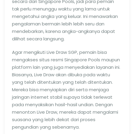
secara dari Singapore Pools, jadi para pemain
tak perlu menunggu waktu yang lama untuk
mengetahui angka yang keluar. Ini menawarkan
pengalaman bermain lebih lebih seru dan
mendebarkan, karena angka-angkanya dapat
dilihat secara langsung.
Agar mengikuti Live Draw SGP, pemain bisa
mengakses situs resmi Singapore Pools maupun
platform lain yang juga menyediakan layanan ini.
Biasanya, Live Draw akan dibuka pada waktu
yang telah ditentukan yang telah ditentukan.
Mereka bisa menyiapkan diri serta menjaga
jaringan internet stabil supaya tidak terlewat
pada menyaksikan hasil-hasil undian. Dengan
menonton Live Draw, mereka dapat mengalami
suasana yang lebih dekat dari proses
pengundian yang sebenarnya.