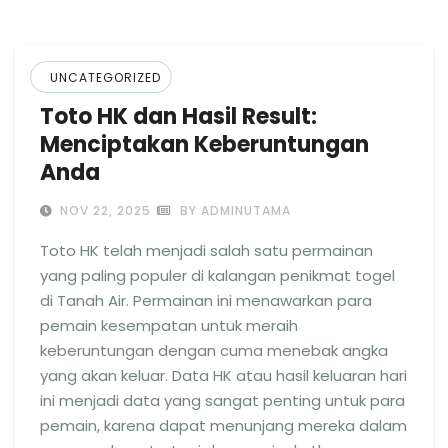
UNCATEGORIZED
Toto HK dan Hasil Result:
Menciptakan Keberuntungan
Anda
NOV 22, 2025
BY ADMINUTAMA
Toto HK telah menjadi salah satu permainan
yang paling populer di kalangan penikmat togel
di Tanah Air. Permainan ini menawarkan para
pemain kesempatan untuk meraih
keberuntungan dengan cuma menebak angka
yang akan keluar. Data HK atau hasil keluaran hari
ini menjadi data yang sangat penting untuk para
pemain, karena dapat menunjang mereka dalam