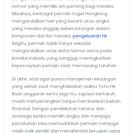
nomor yang memiliki arti penting bagi mereka.
Misalnya, berbagai pemain togel Hongkong
mengandalkan hari yang berarti atau angka
yang mereka anggap keberuntungan dalam
komponen dari list mereka.
pengeluaran hk
Begitu, pemain tidak hanya sekadar
mengandalkan atas data namun serta pada
koneksi individu yang sanggup meningkatkan
kepercayaan pemain saat memasang taruhan.
Di akhir, vital agar punya manajemen keuangan
yang sehat saat menghabiskan waktu Toto HK.
Buat anggaran serta jaga itu, supaya bertaruh
masih menyenangkan tanpa memberikan beban
finansial. Dengan pendekatan teratur dan
strategis ketika memilih angka dan menjaga
pertaruhan bisa memudahkan pemain menjaga
nasib baik sendiri dan menghindari kerugian yang