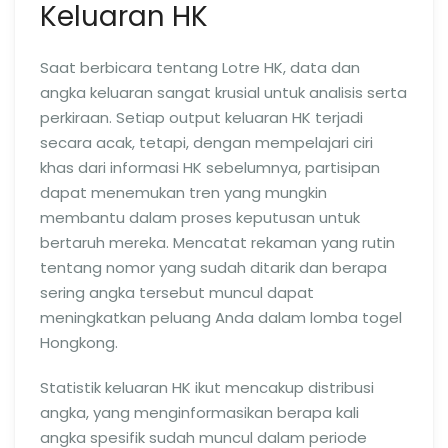
Keluaran HK
Saat berbicara tentang Lotre HK, data dan
angka keluaran sangat krusial untuk analisis serta
perkiraan. Setiap output keluaran HK terjadi
secara acak, tetapi, dengan mempelajari ciri
khas dari informasi HK sebelumnya, partisipan
dapat menemukan tren yang mungkin
membantu dalam proses keputusan untuk
bertaruh mereka. Mencatat rekaman yang rutin
tentang nomor yang sudah ditarik dan berapa
sering angka tersebut muncul dapat
meningkatkan peluang Anda dalam lomba togel
Hongkong.
Statistik keluaran HK ikut mencakup distribusi
angka, yang menginformasikan berapa kali
angka spesifik sudah muncul dalam periode