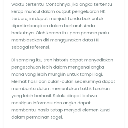
waktu tertentu. Contohnya, jika angka tertentu
kerap muncul dalam output pengeluaran HK
terbaru, ini dapat menjadi tanda baik untuk
dipertimbangkan dalam bertaruh Anda
berikutnya. Oleh karena itu, para pemain perlu
membiasakan diri menggunakan data HK
sebagai referensi.
Di samping itu, tren historis dapat menyediakan
pengetahuan lebih dalam mengenai angka
mana yang lebih mungkin untuk tampil lagi.
Melihat hasil dari bulan-bulan sebelumnya dapat
membantu dalam menentukan taktik taruhan
yang lebih berhasil. Selalu diingat bahwa
meskipun informasi dan angka dapat
membantu, nasib tetap menjadi elemen kunci
dalam permainan togel.