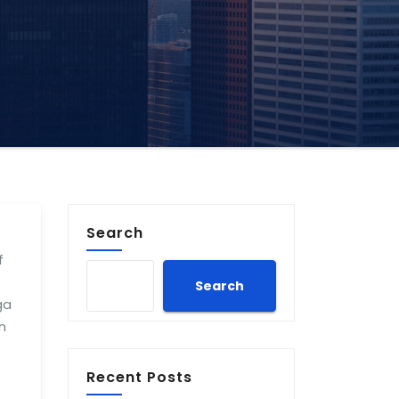
Search
f
Search
ga
n
Recent Posts