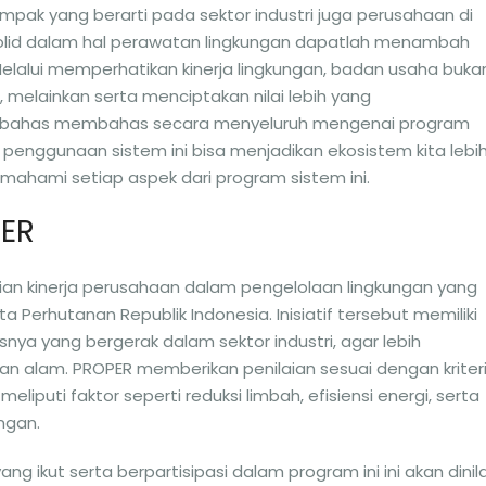
dampak yang berarti pada sektor industri juga perusahaan di
solid dalam hal perawatan lingkungan dapatlah menambah
elalui memperhatikan kinerja lingkungan, badan usaha buka
melainkan serta menciptakan nilai lebih yang
embahas membahas secara menyeluruh mengenai program
enggunaan sistem ini bisa menjadikan ekosistem kita lebi
memahami setiap aspek dari program sistem ini.
PER
aian kinerja perusahaan dalam pengelolaan lingkungan yang
 Perhutanan Republik Indonesia. Inisiatif tersebut memiliki
nya yang bergerak dalam sektor industri, agar lebih
n alam. PROPER memberikan penilaian sesuai dengan kriter
liputi faktor seperti reduksi limbah, efisiensi energi, serta
ngan.
ng ikut serta berpartisipasi dalam program ini ini akan dinila