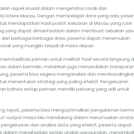
pakan aspek krusial dalam mengetahui corak dan
i lotere Macau. Dengan mempelajari data yang ada, peser
k mendapatkan hasil positif. Keluaran di Macau yang rutin
ting yang dapat dimanfaatkan dalam membuat tebakan yan
ul dari berbagai berbagai draw, peserta dapat menemukan
orak yang mungkin terjadi di masa depan.
memfasilitasi pemain untuk melihat hasil secara langsung 
kan dalam bermain, melainkan juga menyediakan transparan
ung, peserta bisa segera menganalisis dan membandingka
uk menentukan strategi yang paling efektif. Pengeluaran
n bahwa setiap pemain memiliki peluang yang adil untuk
yang tepat, peserta bisa mengoptimalkan pengalaman berm
put-output masa lalu mendukung dalam merumuskan strate
n pengeluaran dan analisa data yang efektif, peserta dapat
gis dalam menghadapi setiap undian pengundian, menamba