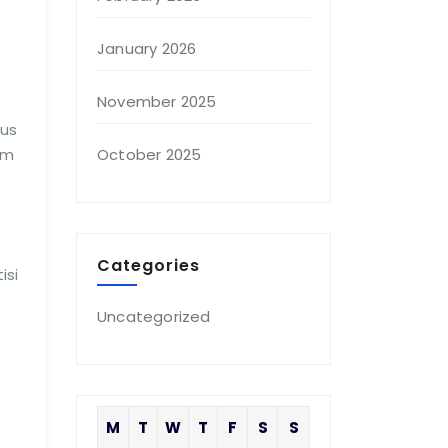
January 2026
November 2025
kus
am
October 2025
Categories
isi
Uncategorized
M
T
W
T
F
S
S