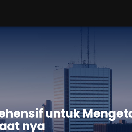
hensif untuk Mengeta
aat nya