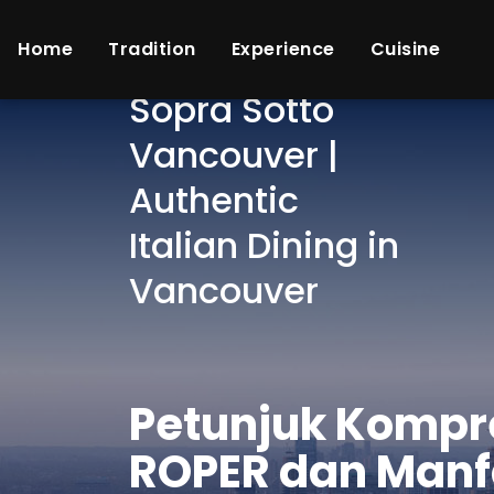
Home
Tradition
Experience
Cuisine
Sopra Sotto
Vancouver |
Authentic
Italian Dining in
Vancouver
Petunjuk Kompre
ROPER dan Manf